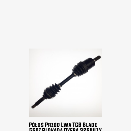
Półoś Przód Lwa TGB Blade
550z Blokadą Dyfra 925441Y