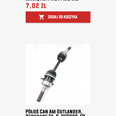
7,02 zł

DODAJ DO KOSZYKA
Półoś Can Am Outlander,