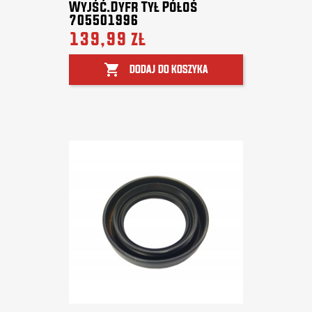
Wyjść.dyfr Tył Półoś
705501996
139,99 zł

DODAJ DO KOSZYKA