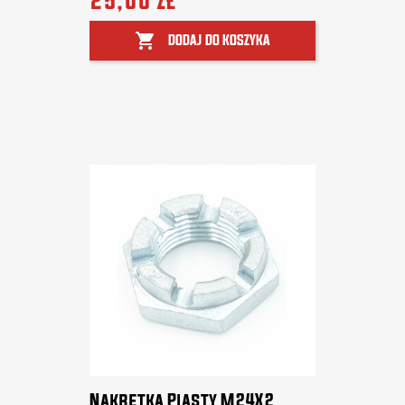
25,00 zł

DODAJ DO KOSZYKA
Nakrętka Piasty M24X2