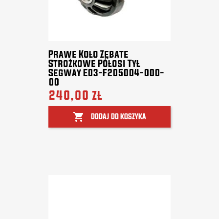
Prawe Koło Zębate
Strożkowe Półosi Tył
Segway E03-F205004-000-
00
240,00 zł

DODAJ DO KOSZYKA